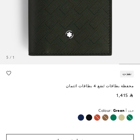
1 / 5
نفذت
محفظة بطاقات تَسَع 4 بطاقات ائتمان
⃁ 1,415
حدد أ
Green
Colour:
محدد