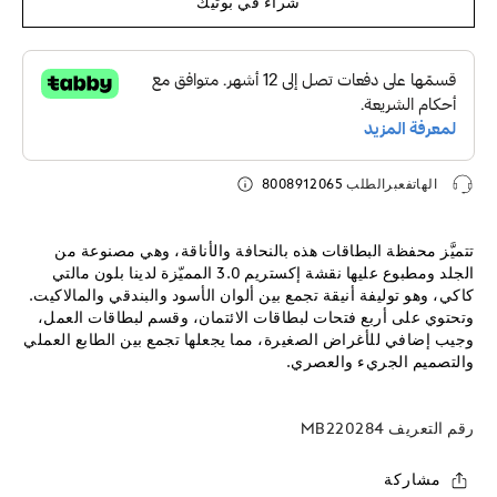
شراء في بوتيك
الهاتفعبرالطلب
8008912065
تتميَّز محفظة البطاقات هذه بالنحافة والأناقة، وهي مصنوعة من
الجلد ومطبوع عليها نقشة إكستريم 3.0 المميّزة لدينا بلون مالتي
كاكي، وهو توليفة أنيقة تجمع بين ألوان الأسود والبندقي والمالاكيت.
وتحتوي على أربع فتحات لبطاقات الائتمان، وقسم لبطاقات العمل،
وجيب إضافي للأغراض الصغيرة، مما يجعلها تجمع بين الطابع العملي
والتصميم الجريء والعصري.
رقم التعريف
MB220284
مشاركة