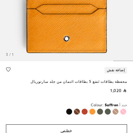
1 / 3
إضافة نقش
محفظة بطاقات تَسَع 5 بطاقات ائتمان من جلد سارتوريال
⃁ 1,020
حدد أ
Saffron
Colour:
محدد
خصّص