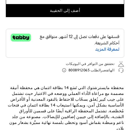
أضف إلى الحقيبة
تحققق من التوافر في البوتيكات
الهاتفعبرالطلب
8008912065
محفظة مايسترشتوك التي تَسَع 14 بطاقة ائتمان هي محفظة أنيقة
مصممة مع مراعاة الأداء العملي ووضعه في الاعتبار حيث تشتمل
على جيب كبير يُغلق بسحّاب للاحتفاظ بالنقود المعدنية أو الأغراض
الأساسية بشكل آمن، ويمكنها استيعاب 14 بطاقة ائتمان في فتحات
مُخصَّصة. تشتمل المحفظة الراقية أيضًا على قسمين للأوراق
النقدية، بالإضافة إلى جيبين إضافيين للإيصالات. مصنوعة من جلد
ناعم ومبطنة بقماش أسود وتحظى بلمسة نهائية مميَّزة بشعار مون
بلان.