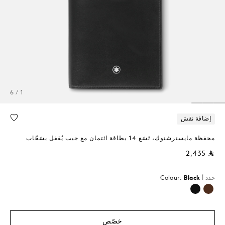
1 / 6
إضافة نقش
محفظة مايسترشتوك، تَسَع 14 بطاقة ائتمان مع جيب يُقفل بسَحّاب
⃁ 2,435
حدد أ
Black
Colour:
محدد
خصّص