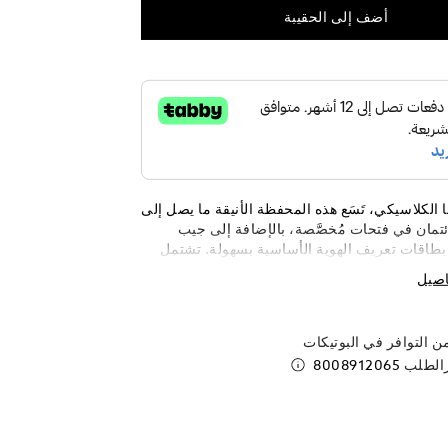
أضف إلى الحقيبة
الكلاسيكي، تَسَع هذه المحفظة الأنيقة ما يصل إلى
تمان في فتحات مُخصَّصة، بالإضافة إلى جيب
طاقات تعريف الهوية الأساسية بسهولة. تشتمل
للأوراق النقدية، بالإضافة إلى أربعة جيوب
اصيل
عة من جلد ناعم ومبطنة بقماش أسود وتحظى
ميَّزة بشعار مون بلان.
 التوافر في البوتيكات
رالطلب
8008912065