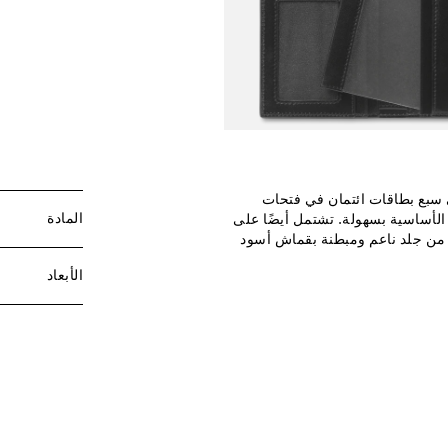
ى سبع بطاقات ائتمان في فتحات
المادة
الأساسية بسهولة. تشتمل أيضًا على
ة من جلد ناعم ومبطنة بقماش أسود
الأبعاد