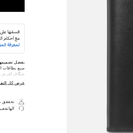
بفضل تصميمها 
سبع بطاقات ائ
شفّاف لعرض ب
أيضًا على قسم 
عرض كل التف
إضافية. مصنو
بلمسة نهائية م
تحققق من
الهاتفعب