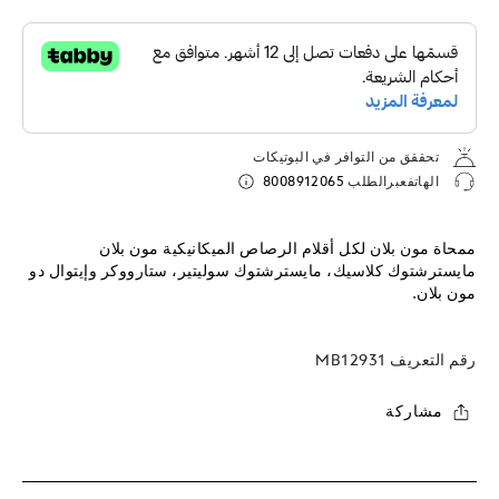
تحققق من التوافر في البوتيكات
الهاتفعبرالطلب
8008912065
ممحاة مون بلان لكل أقلام الرصاص الميكانيكية مون بلان
مايسترشتوك كلاسيك، مايسترشتوك سوليتير، ستارووكر وإيتوال دو
مون بلان.
رقم التعريف
MB12931
مشاركة