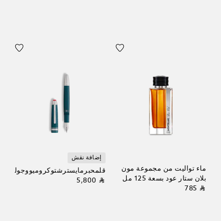
إضافة نقش
ماء تواليت من مجموعة مون
قلمحبرمايسترشتوكروميووجولييت
بلان ستار عود بسعة 125 مل
⃁ 5,800
⃁ 785