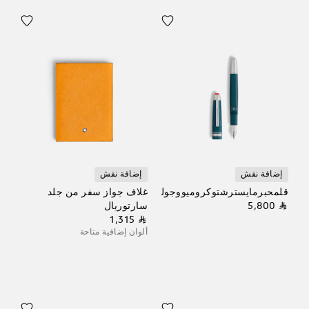
إضافة نقش
إضافة نقش
قلمحبرمايسترشتوكروميووجولييت
غلاف جواز سفر من جلد
⃁ 5,800
سارتوريال
⃁ 1,315
ألوان إضافية متاحة