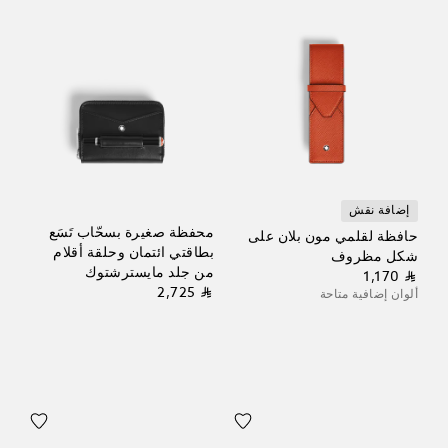
إضافة نقش
محفظة صغيرة بسحّاب تَسَع
حافظة لقلمي مون بلان على
بطاقتي ائتمان وحلقة أقلام
شكل مظروف
من جلد مايسترشتوك
⃁ 1,170
⃁ 2,725
ألوان إضافية متاحة