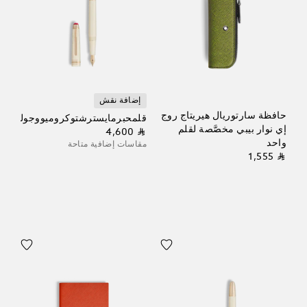
إضافة نقش
حافظة سارتوريال هيريتاج روج
قلمحبرمايسترشتوكروميووجولييت
إي نوار بيبي مخصَّصة لقلم
⃁ 4,600
واحد
مقاسات إضافية متاحة
⃁ 1,555