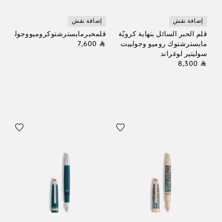
إضافة نقش
إضافة نقش
قلم الحبر السائل بنهاية كرويّة
قلمحبرمايسترشتوكروميووجولييتدوي
مايسترشتوك روميو وجولييت
⃁ 7,600
سوليتير لوغراند
⃁ 8,300