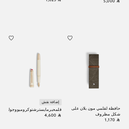
⃁ 1,625
⃁ 5,000
إضافة نقش
حافظة لقلمي مون بلان على
قلمحبرمايسترشتوكروميووجولييت
شكل مظروف
⃁ 4,600
⃁ 1,170