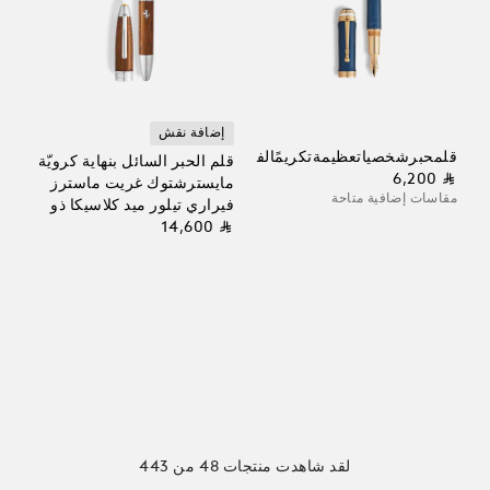
إضافة نقش
قلمحبرشخصياتعظيمةتكريمًالفرقةكوينإصدارخاص
قلم الحبر السائل بنهاية كرويّة
⃁ 6,200
مايسترشتوك غريت ماسترز
مقاسات إضافية متاحة
فيراري تيلور ميد كلاسيكا ذو
⃁ 14,600
الإصدار الخاص
لقد شاهدت منتجات 48 من 443