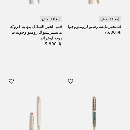
إضافة نقش
إضافة نقش
قلمحبرمايسترشتوكروميووجولييتدويه
قلم الحبر السائل بنهاية كرويّة
⃁ 7,600
مايسترشتوك روميو وجولييت
دويه لوغراند
⃁ 5,800