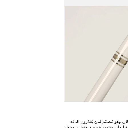
 من الإرث والابتكار، وهو مُصمّم لمن يُقدّرون الدقة
 للدار، ويتميز بتصميمٍ متوازن ومواد