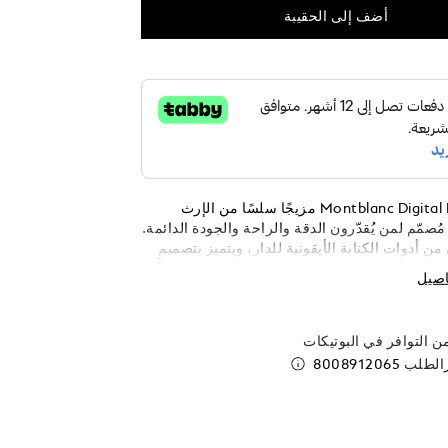
أضف إلى الحقيبة
يُمثل قلم Montblanc Digital Pen مزيجًا سلسًا من الإرث
 مُصمّم لمن يُقدّرون الدقة والراحة والجودة الدائمة.
 أدوات الكتابة الأيقونية للدار، ويتميز بتصميمٍ
راقية تمنح شعورًا بالراحة في كف اليد. يمكن
اصيل
 الذكية الموزعة بعناية لتناسب تفضيلاتك، سواء
هاز أو تُبدّل بين القلم والممحاة أو تُلغي آخر جرة
قلم، فكل خطوة فورية وبديهية. صُمّم قلم Montblanc Digital
 التوافر في البوتيكات
 إيقاع أفكارك، حيث ينقل إرث الحرفية إلى عصرٍ جديد
رالطلب
8008912065