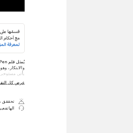
والابتكار، وهو
يأتي مستوحى من
متوازن ومواد 
عرض كل التف
تخصيص الأزرار
كنت تُشغّل الج
تحققق من
Pen ليُكمل
الهاتفعب
من التعبير.