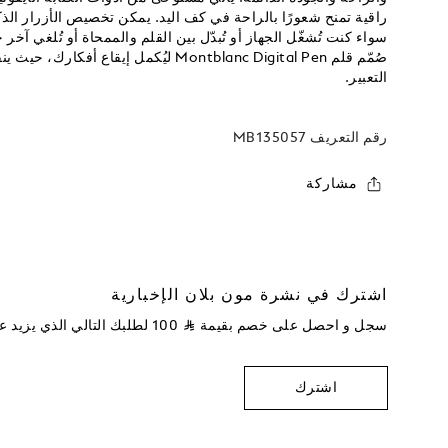
راقية تمنح شعورًا بالراحة في كف اليد. يمكن تخصيص الأزرار الذك
سواء كنت تُشغّل الجهاز أو تُبدّل بين القلم والممحاة أو تُلغي آخ
صُمّم قلم Montblanc Digital Pen ليُكمل إي
التعبير.
رقم التعريف
MB135057
مشاركة
اشترك في نشرة مون بلان الإخبارية
سجل و احصل على خصم بقيمة
⃁
100
لطلبك التالي الذي يزيد 
اشترك