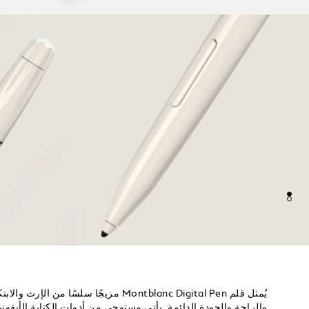
يُمثل قلم Montblanc Digital Pen مزيجًا سلسًا
والراحة والجودة الدائمة. يأتي مستوحى من أدوات الكتابة الأيقونية