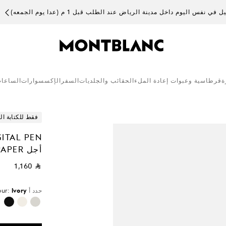
 في نفس اليوم داخل مدينة الرياض عند الطلب قبل 1 م (عدا يوم الجمعه)
ة
قرطاسية وعبوات إعادة الملء
الحقائب والجلديات
السفر
الإكسسوارات
الساعا
فقط للكتابة ال
أجل MONTBLANC DIGITAL PAPER
⃁ 1,160
حدد أ
Ivory
our:
محدد