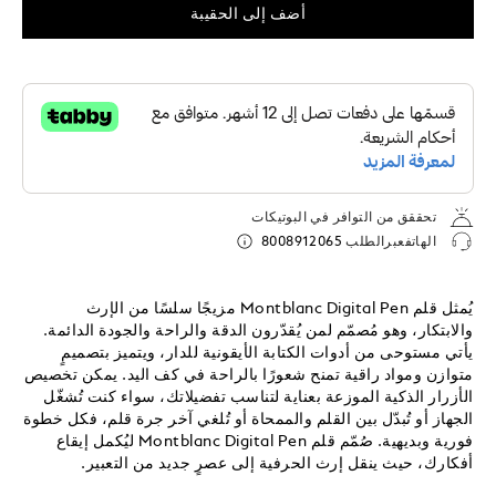
أضف إلى الحقيبة
تحققق من التوافر في البوتيكات
الهاتفعبرالطلب
8008912065
يُمثل قلم Montblanc Digital Pen مزيجًا سلسًا من الإرث
والابتكار، وهو مُصمّم لمن يُقدّرون الدقة والراحة والجودة الدائمة.
يأتي مستوحى من أدوات الكتابة الأيقونية للدار، ويتميز بتصميمٍ
متوازن ومواد راقية تمنح شعورًا بالراحة في كف اليد. يمكن تخصيص
الأزرار الذكية الموزعة بعناية لتناسب تفضيلاتك، سواء كنت تُشغّل
الجهاز أو تُبدّل بين القلم والممحاة أو تُلغي آخر جرة قلم، فكل خطوة
فورية وبديهية. صُمّم قلم Montblanc Digital Pen ليُكمل إيقاع
أفكارك، حيث ينقل إرث الحرفية إلى عصرٍ جديد من التعبير.