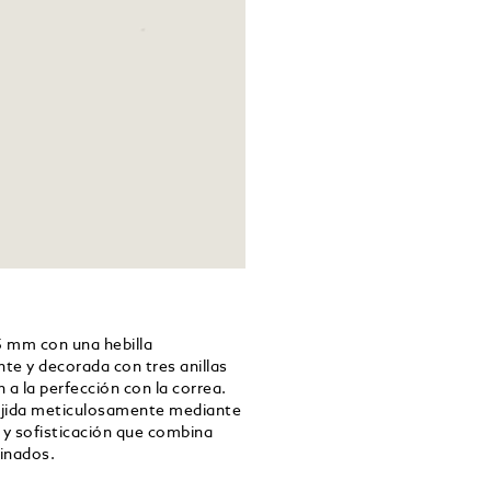
35 mm con una hebilla
te y decorada con tres anillas
n a la perfección con la correa.
tejida meticulosamente mediante
 y sofisticación que combina
inados.