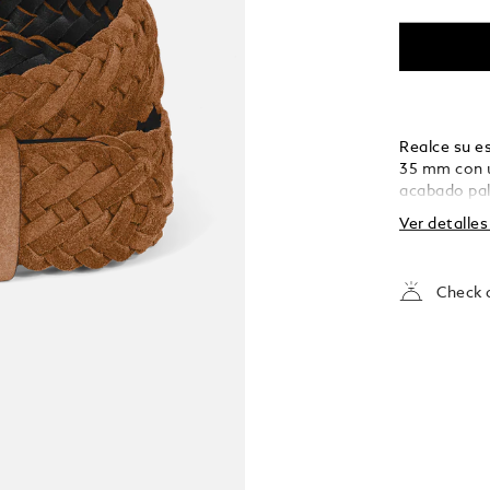
Realce su es
35 mm con u
acabado pala
negras, las 
Ver detalle
funden a la
ante color c
meticulosam
Check a
que añade u
combina tan
conjuntos r