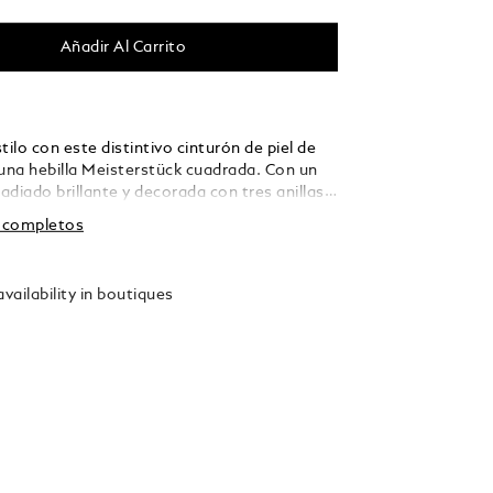
Añadir Al Carrito
tilo con este distintivo cinturón de piel de
na hebilla Meisterstück cuadrada. Con un
diado brillante y decorada con tres anillas
líneas finas y elegantes de la hebilla se
s completos
 perfección con la correa. Confeccionada en
aramelo, la correa está tejida
ente mediante una técnica de trenzado,
vailability in boutiques
n toque de textura y sofisticación que
to con conjuntos informales como con
efinados.