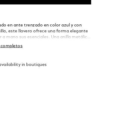
do en ante trenzado en color azul y con
lla, este llavero ofrece una forma elegante
 a mano sus esenciales. Una anilla metálica
ade versatilidad práctica, que le permite
s completos
ias llaves con una elegancia sobria.
vailability in boutiques