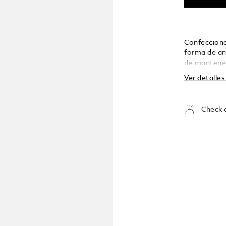
Confecciona
forma de ani
de mantener
extraíble añ
Ver detalle
asegurar var
Check a