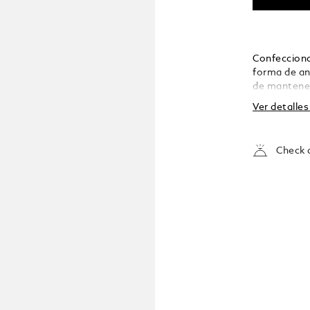
Confecciona
forma de ani
de mantener
extraíble añ
Ver detalle
asegurar var
Check a