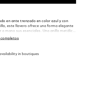
do en ante trenzado en color azul y con
lla, este llavero ofrece una forma elegante
 a mano sus esenciales. Una anilla metálica
ade versatilidad práctica, que le permite
s completos
ias llaves con una elegancia sobria.
vailability in boutiques