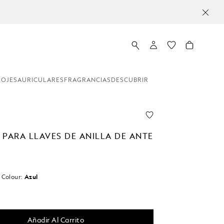
LOJES
AURICULARES
FRAGRANCIAS
DESCUBRIR
 PARA LLAVES DE ANILLA DE ANTE
n
Colour:
Azul
do
Añadir Al Carrito