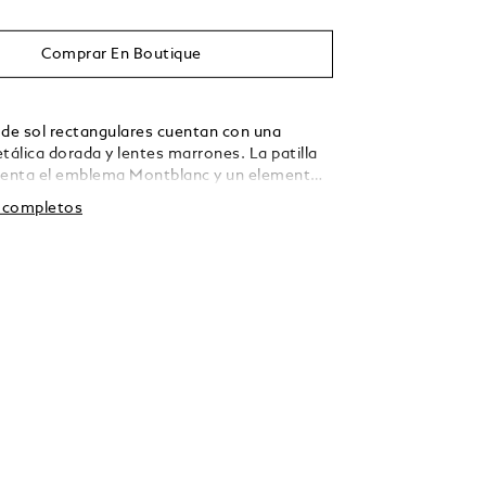
Comprar En Boutique
 de sol rectangulares cuentan con una
álica dorada y lentes marrones. La patilla
senta el emblema Montblanc y un elemento
El logotipo Montblanc está grabado a láser
s completos
izquierda de las gafas de sol.