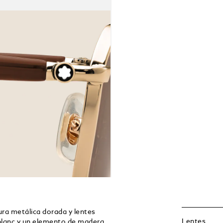
ra metálica dorada y lentes
Lentes
blanc y un elemento de madera.