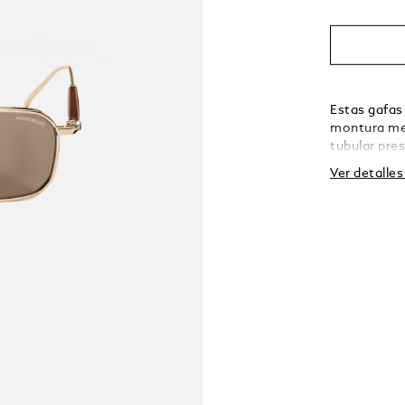
Estas gafas
montura met
tubular pre
de madera. 
Ver detalle
en la lente 