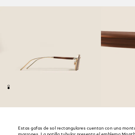
Estas gafas de sol rectangulares cuentan con una montu
marrones. La patilla tubular presenta el emblema Mont