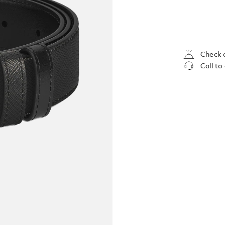
Check a
Call to