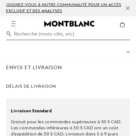
JOIGNEZ-VOUS À NOTRE COMMUNAUTÉ POUR UN ACCÈS
EXCLUSIF ET DES ANALYSES
Envoi Et Livraison
Nous Contacter
ENVOI ET LIVRAISON
Prendre Rendez-Vous
Comment Bénéficier De Notre Service Après-Vente
Garantie
DÉLAIS DE LIVRAISON
FAQ
Care & Services
Livraison Standard
Gratuit pour les commandes supérieures à 30 $ CAD.
Les commandes inférieures à 30 $ CAD ont un coût
d'expédition de 30 $ CAD. Livraison dans 5 à 9 jours