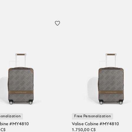
sonalization
Free Personalization
abine #MY4810
Valise Cabine #MY4810
 C$
1.750,00 C$