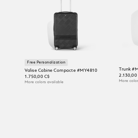
Free Personalization
Trunk #
Valise Cabine Compacte #MY4810
2.130,00
1.750,00 C$
More color
More colors available
Ajoute
Ajouter au panier