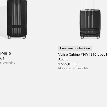
Free Personalization
MY4810
Valise Cabine #MY4810 avec
 C$
Avant
s available
1.555,00 C$
More colors available
r au panier
Ajouter au panier