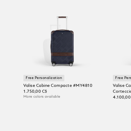
Free Personalization
Free Per
Valise Cabine Compacte #MY4810
Valise C
1.750,00 C$
Cortecci
More colors available
4.100,00
Ajouter au panier
Ajoute