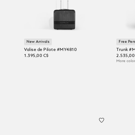
New Arrivals
Free Per
Valise de Pilote #MY4810
Trunk #
1.395,00 C$
2.535,00
More color
Ajouter au panier
Ajoute