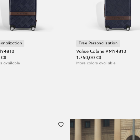
sonalization
Free Personalization
MY4810
Valise Cabine #MY4810
 C$
1.750,00 C$
s available
More colors available
r au panier
Ajouter au panier