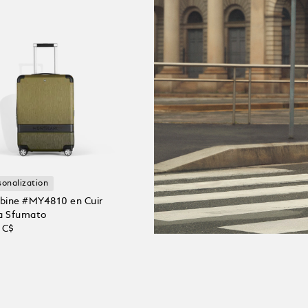
sonalization
abine #MY4810 en Cuir
a Sfumato
 C$
r au panier