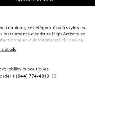
e tubulaire, cet élégant étui à stylos est
es instruments d'écriture High Artistry et
fectionné en cuir Meisterstück lisse de
e et orné d'une plaque métallique à finition
s détails
e logo Montblanc sur le dessus, cet étui
lir en toute sécurité un instrument d'écriture
tion High Artistry ou Artisan.
vailability in boutiques
 order
1 (844) 774-4810