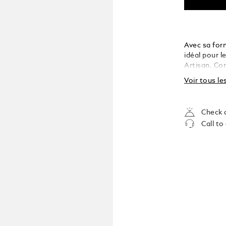
Avec sa form
idéal pour l
Artisan. Con
couleur noir
Voir tous le
dorée avec l
peut accueil
de la collec
Check a
Call to