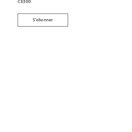
C$300
S'abonner