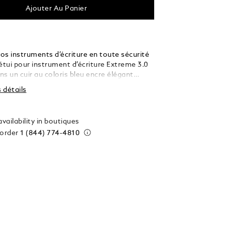
Ajouter Au Panier
os instruments d’écriture en toute sécurité
étui pour instrument d’écriture Extreme 3.0
s un cuir au coloris bleu encre élégant
motif Extreme 3.0 emblématique. En
s détails
ermeture à rabat sur l’avant, vous trouverez
ment qui permet d’accueillir un instrument
e la taille d'un Meisterstück Classique ou
vailability in boutiques
 order
1 (844) 774-4810