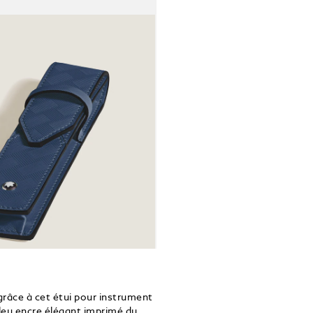
grâce à cet étui pour instrument
bleu encre élégant imprimé du