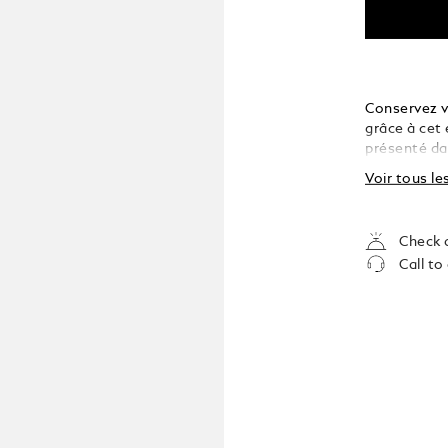
Conservez v
grâce à cet 
présenté dan
imprimé du 
Voir tous le
ouvrant la f
un comparti
d’écriture d
Check a
LeGrand.
Call to