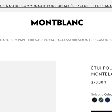
US À NOTRE COMMUNAUTÉ POUR UN ACCÈS EXCLUSIF ET DES ANA
HARGES & PAPETERIE
SACS
VOYAGE
ACCESSOIRES
MONTRES
CASQUES
ÉTUI PO
MONTBL
270,00 $
Select a
Colou
séle