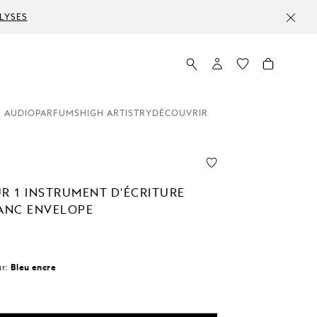
LYSES
 AUDIO
PARFUMS
HIGH ARTISTRY
DÉCOUVRIR
UR 1 INSTRUMENT D'ÉCRITURE
ANC ENVELOPE
r:
Bleu encre
ctionné