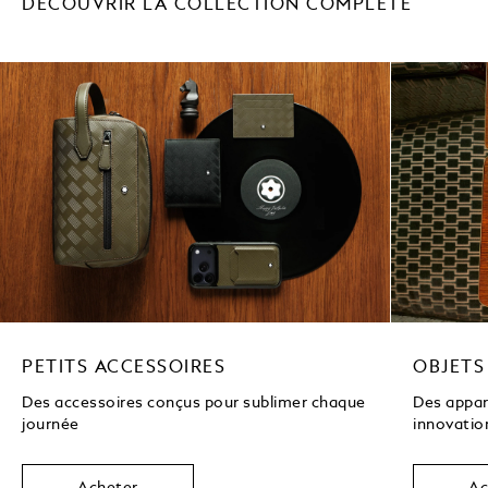
DÉCOUVRIR LA COLLECTION COMPLÈTE
PETITS ACCESSOIRES
OBJETS
Des accessoires conçus pour sublimer chaque
Des appare
journée
innovatio
Acheter
Ac