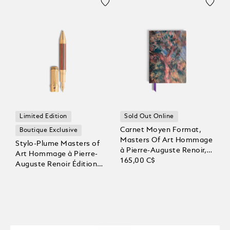
Limited Edition
Sold Out Online
Carnet Moyen Format,
Boutique Exclusive
Masters Of Art Hommage
Stylo-Plume Masters of
à Pierre-Auguste Renoir,
Art Hommage à Pierre-
Pages Lignées
165,00 C$
Auguste Renoir Édition
Limitée 92