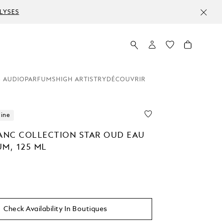
LYSES
 AUDIO
PARFUMS
HIGH ARTISTRY
DÉCOUVRIR
line
NC COLLECTION STAR OUD EAU
UM, 125 ML
Check Availability In Boutiques