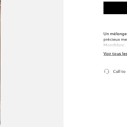
Un mélange 
précieux met
Montblanc. 
sont soigne
Voir tous le
enivrante d
Call to