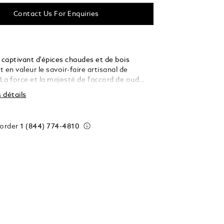
Contact Us For Enquiries
captivant d'épices chaudes et de bois
 en valeur le savoir-faire artisanal de
La force et la majesté de l'accord de oud
usement enveloppées dans une fusion
s détails
e cardamome et de bois de santal.
 order
1 (844) 774-4810