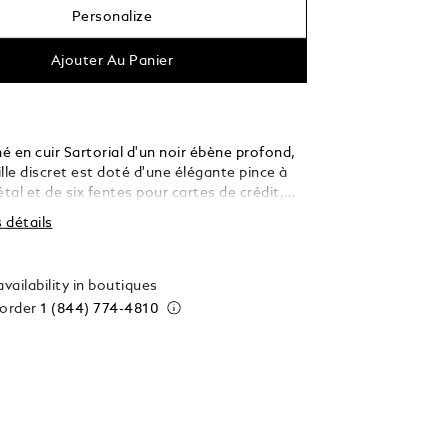
Personalize
Ajouter Au Panier
 en cuir Sartorial d'un noir ébène profond,
lle discret est doté d'une élégante pince à
étal et de six fentes pour cartes de crédit,
i une solution de rangement raffinée au
s détails
our les personnes exigeantes.
vailability in boutiques
 order
1 (844) 774-4810