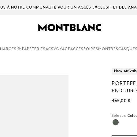
US À NOTRE COMMUNAUTÉ POUR UN ACCÈS EXCLUSIF ET DES ANA
HARGES & PAPETERIE
SACS
VOYAGE
ACCESSOIRES
MONTRES
CASQUES
New Arrivals
PORTEFEU
EN CUIR
465,00 $
Select a
Colou
sélectionné