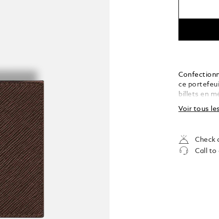
Confectionné
ce portefeui
billets en m
offrant ains
Voir tous le
quotidien p
Check a
Call to