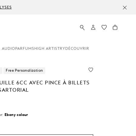
LYSES
 AUDIO
PARFUMS
HIGH ARTISTRY
DÉCOUVRIR
Free Personalization
ILLE 6CC AVEC PINCE À BILLETS
 SARTORIAL
r:
Ebony colour