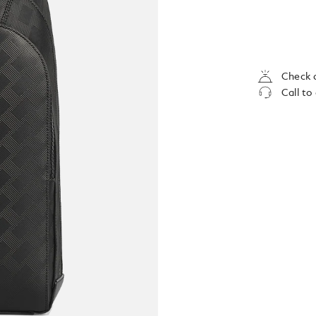
Check a
Call to