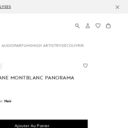
LYSES
 AUDIO
PARFUMS
HIGH ARTISTRY
DÉCOUVRIR
ANE MONTBLANC PANORAMA
r:
Noir
ctionné
Ajouter Au Panier