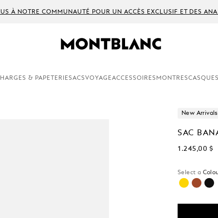
US À NOTRE COMMUNAUTÉ POUR UN ACCÈS EXCLUSIF ET DES ANA
HARGES & PAPETERIE
SACS
VOYAGE
ACCESSOIRES
MONTRES
CASQUES
New Arrivals
SAC BAN
1.245,00 $
Select a
Colou
séle