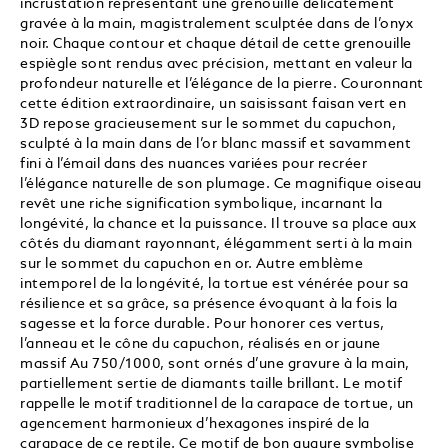
incrustation représentant une grenouille délicatement
gravée à la main, magistralement sculptée dans de l’onyx
noir. Chaque contour et chaque détail de cette grenouille
espiègle sont rendus avec précision, mettant en valeur la
profondeur naturelle et l’élégance de la pierre. Couronnant
cette édition extraordinaire, un saisissant faisan vert en
3D repose gracieusement sur le sommet du capuchon,
sculpté à la main dans de l’or blanc massif et savamment
fini à l’émail dans des nuances variées pour recréer
l’élégance naturelle de son plumage. Ce magnifique oiseau
revêt une riche signification symbolique, incarnant la
longévité, la chance et la puissance. Il trouve sa place aux
côtés du diamant rayonnant, élégamment serti à la main
sur le sommet du capuchon en or. Autre emblème
intemporel de la longévité, la tortue est vénérée pour sa
résilience et sa grâce, sa présence évoquant à la fois la
sagesse et la force durable. Pour honorer ces vertus,
l’anneau et le cône du capuchon, réalisés en or jaune
massif Au 750/1000, sont ornés d’une gravure à la main,
partiellement sertie de diamants taille brillant. Le motif
rappelle le motif traditionnel de la carapace de tortue, un
agencement harmonieux d’hexagones inspiré de la
carapace de ce reptile. Ce motif de bon augure symbolise