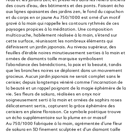
l’eau et les jardins zen, et préservés dans les reliefs anciens
des cours d’eau, des bâtiments et des ponts. Faisant écho
aux lignes apaisantes des jardins zen, le fond du capuchon
et du corps en or jaune Au 750/1000 est orné d’un motif
gravé à la main qui rappelle les contours rythmés de ces
paysages propices à la méditation. Une composition
multicouche, habilement réalisée à la main, s’étend sur
cette surface, réunissant les nombreux éléments qui
définissent un jardin japonais. Au niveau supérieur, des
feuilles d’érable noires minutieusement serties à la main et
ornées de diamants taille marquise symbolisent
l’abondance des bénédictions, la paix et la beauté, tandis
que les branches noires se déploient dans un mouvement
gracieux. Aucun jardin japonais ne serait complet sans le
cerisier, depuis longtemps vénéré comme l’incarnation de
la beauté et un rappel poignant de la magie éphémère de la
vie. Ses fleurs de sakura, réalisées en onyx noir
soigneusement serti à la main et ornées de saphirs roses
délicatement sertis, capturent la grâce éphémère des
cerisiers en pleine floraison. Ce symbole poétique trouve
un écho supplémentaire sur la plume en or massif
Au 750/1000 fabriquée à la main, agrémentée d’une fleur
de sakura en 3D finement sculptée et d’un diamant taille