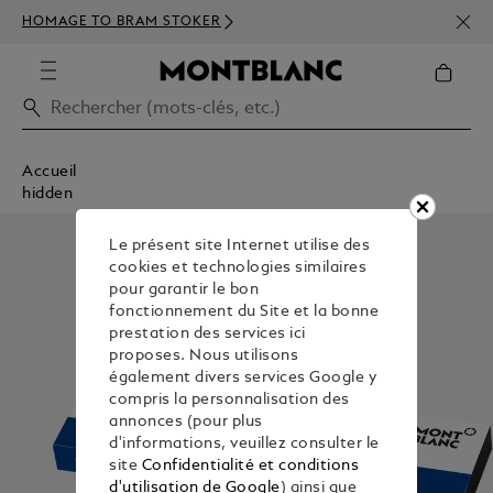
INSC
HOMAGE TO BRAM STOKER
350€
Accueil
hidden
Le présent site Internet utilise des
cookies et technologies similaires
pour garantir le bon
fonctionnement du Site et la bonne
prestation des services ici
proposes. Nous utilisons
également divers services Google y
compris la personnalisation des
annonces (pour plus
d'informations, veuillez consulter le
site
Confidentialité et conditions
d'utilisation de Google
) ainsi que