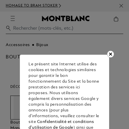
INSC
HOMAGE TO BRAM STOKER
350€
Accessoires
Bijoux
BOUTONS DE MANCHETTE
Le présent site Internet utilise des
cookies et technologies similaires
pour garantir le bon
fonctionnement du Site et la bonne
DÉCOUVREZ NOS CATÉGORIES D’ARTICLES
prestation des services ici
proposes. Nous utilisons
également divers services Google y
compris la personnalisation des
annonces (pour plus
d'informations, veuillez consulter le
site
Confidentialité et conditions
Boutons De
Bracelets
Pinces A
d'utilisation de Google
) ainsi que
Manchette
Cravate &