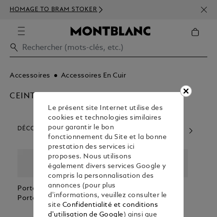
INSC
HOMAGE TO BRAM STOKER
350€
Accessoires
Accessoires En Cuir
CEINTURES
Le présent site Internet utilise des
cookies et technologies similaires
pour garantir le bon
DÉCOUVREZ NOS CATÉGORIES D’ARTICLES
fonctionnement du Site et la bonne
prestation des services ici
proposes. Nous utilisons
également divers services Google y
compris la personnalisation des
annonces (pour plus
Portefeuilles &
Ceintures
Etuis A Stylos
Porte
d'informations, veuillez consulter le
Porte Cartes
Passe
site
Confidentialité et conditions
d'utilisation de Google
) ainsi que