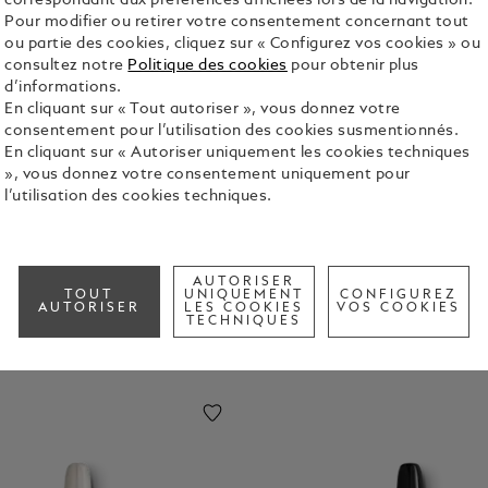
correspondant aux préférences affichées lors de la navigation.
Pour modifier ou retirer votre consentement concernant tout
ou partie des cookies, cliquez sur « Configurez vos cookies » ou
consultez notre
Politique des cookies
pour obtenir plus
d’informations.
En cliquant sur « Tout autoriser », vous donnez votre
consentement pour l’utilisation des cookies susmentionnés.
En cliquant sur « Autoriser uniquement les cookies techniques
 et les activités novatrices de Montblanc.
», vous donnez votre consentement uniquement pour
 la perfection sont devenus depuis des principes
l’utilisation des cookies techniques.
AUTORISER
TOUT
UNIQUEMENT
CONFIGUREZ
AUTORISER
LES COOKIES
VOS COOKIES
TECHNIQUES