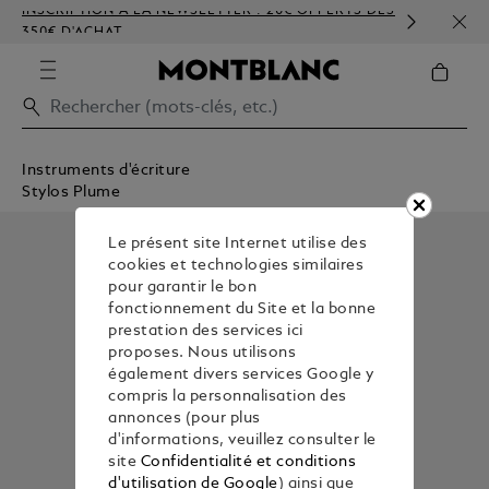
INSCRIPTION À LA NEWSLETTER : 20€ OFFERTS DÈS
PERS
350€ D'ACHAT
GAU
Instruments d'écriture
Stylos Plume
Le présent site Internet utilise des
cookies et technologies similaires
pour garantir le bon
fonctionnement du Site et la bonne
prestation des services ici
proposes. Nous utilisons
également divers services Google y
compris la personnalisation des
annonces (pour plus
d'informations, veuillez consulter le
site
Confidentialité et conditions
d'utilisation de Google
) ainsi que