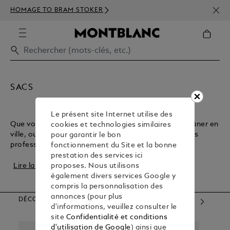
INSC
HOMAGE TO BRAM STOKER
350€
SACS
Le présent site Internet utilise des
Que vous soyez à la recherche d’un sac léger pour flâner en
cookies et technologies similaires
ville, ou d’un sac plus robuste pour vos déplacements
pour garantir le bon
professionnels quotidiens, Montblanc...
fonctionnement du Site et la bonne
prestation des services ici
Lire la suite
proposes. Nous utilisons
également divers services Google y
compris la personnalisation des
annonces (pour plus
DÉCOUVREZ NOS CATÉGORIES D’ARTICLES
d'informations, veuillez consulter le
site
Confidentialité et conditions
d'utilisation de Google
) ainsi que