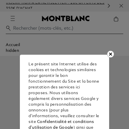
INSCRIPTION À LA NEWSLETTER : 20€ OFFERTS DÈS
PERS
350€ D'ACHAT
GAU
Accueil
hidden
Le présent site Internet utilise des
cookies et technologies similaires
pour garantir le bon
fonctionnement du Site et la bonne
prestation des services ici
proposes. Nous utilisons
également divers services Google y
compris la personnalisation des
annonces (pour plus
d'informations, veuillez consulter le
site
Confidentialité et conditions
d'utilisation de Google
) ainsi que