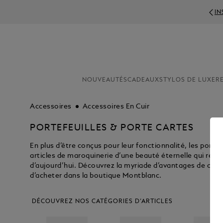
IN
NOUVEAUTÉS
CADEAUX
STYLOS DE LUXE
R
Accessoires
Accessoires En Cuir
PORTEFEUILLES & PORTE CARTES
En plus d’être conçus pour leur fonctionnalité, les port
articles de maroquinerie d’une beauté éternelle qui rép
d’aujourd’hui. Découvrez la myriade d’avantages de ces 
d’acheter dans la boutique Montblanc.
DÉCOUVREZ NOS CATÉGORIES D’ARTICLES