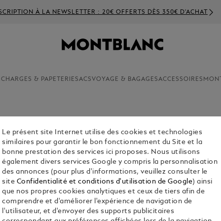
SCRIPTION À LA NEWSLETTER : 20€ OFFERTS DÈS 350€ D'ACHAT
ECHARGES & PAPETERIE
SACS
VOYAGE & BAGAGES
ACCESSOIRES
MON
Le présent site Internet utilise des cookies et technologies
similaires pour garantir le bon fonctionnement du Site et la
efeuilles et porte-cartes Montblanc sont des
bonne prestation des services ici proposes. Nous utilisons
ondent aux besoins des professionnels
également divers services Google y compris la personnalisation
accessoires de voyage et d’affaires avant
des annonces (pour plus d'informations, veuillez consulter le
site
Confidentialité et conditions d'utilisation de Google
) ainsi
que nos propres cookies analytiques et ceux de tiers afin de
comprendre et d'améliorer l'expérience de navigation de
l'utilisateur, et d'envoyer des supports publicitaires