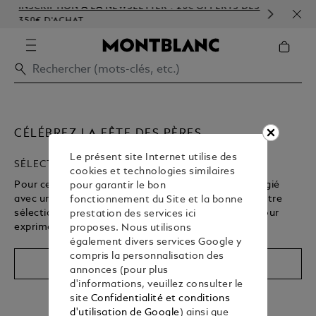
INSCRIPTION À LA NEWSLETTER : 20€ OFFERTS DÈS
PERS
350€ D'ACHAT
GAU
CÉLÉBREZ LA FÊTE DES PÈRES
Le présent site Internet utilise des
SÉLECTION DE CADEAUX
cookies et technologies similaires
Pour cette fête des Pères, célébrez votre lien privilégié
pour garantir le bon
avec un cadeau unique et symbolique. Découvrez notre
fonctionnement du Site et la bonne
sélection pointue et offrez un présent Montblanc pour
prestation des services ici
exprimer votre amour et votre admiration.
proposes. Nous utilisons
également divers services Google y
compris la personnalisation des
Acheter
annonces (pour plus
d'informations, veuillez consulter le
site
Confidentialité et conditions
d'utilisation de Google
) ainsi que