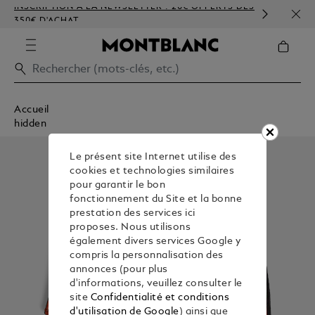
INSCRIPTION À LA NEWSLETTER : 20€ OFFERTS DÈS
PERS
350€ D'ACHAT
GAU
Accueil
hidden
Le présent site Internet utilise des
cookies et technologies similaires
pour garantir le bon
fonctionnement du Site et la bonne
prestation des services ici
proposes. Nous utilisons
également divers services Google y
compris la personnalisation des
annonces (pour plus
d'informations, veuillez consulter le
site
Confidentialité et conditions
d'utilisation de Google
) ainsi que