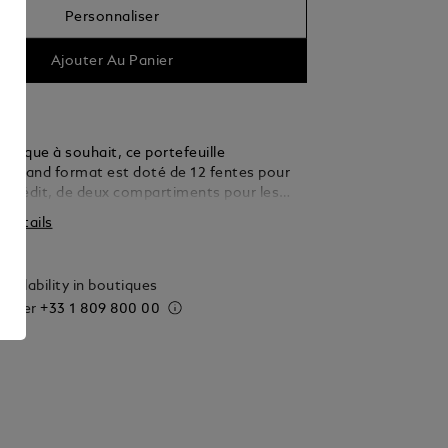
Personnaliser
Ajouter Au Panier
ratique à souhait, ce portefeuille
k grand format est doté de 12 fentes pour
de crédit, de deux compartiments pour les
e cinq poches supplémentaires. Conçu en cuir
s détails
t doublé de tissu noir et orné de l'emblème
vailability in boutiques
 order
+33 1 809 800 00