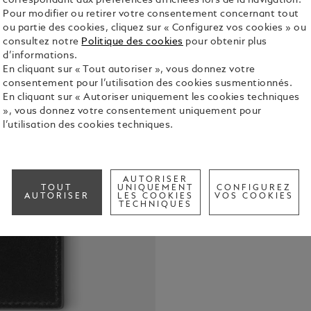
correspondant aux préférences affichées lors de la navigation.
Pour modifier ou retirer votre consentement concernant tout
ou partie des cookies, cliquez sur « Configurez vos cookies » ou
consultez notre
Politique des cookies
pour obtenir plus
d’informations.
En cliquant sur « Tout autoriser », vous donnez votre
consentement pour l’utilisation des cookies susmentionnés.
En cliquant sur « Autoriser uniquement les cookies techniques
Élégant et p
», vous donnez votre consentement uniquement pour
Meisterstüc
l’utilisation des cookies techniques.
les cartes 
billets et d
Voir tous le
sobre, il es
Montblanc.
AUTORISER
TOUT
UNIQUEMENT
CONFIGUREZ
AUTORISER
LES COOKIES
VOS COOKIES
Check a
TECHNIQUES
Call to