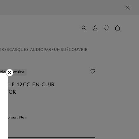
TRES
CASQUES AUDIO
PARFUMS
DÉCOUVRIR
tion Gratuite
UILLE 12CC EN CUIR
STÜCK
 un
Colour:
Noir