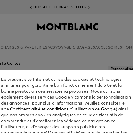
HOMAGE TO BRAM STOKER
ECHARGES & PAPETERIE
SACS
VOYAGE & BAGAGES
ACCESSOIRES
MON
rte Cartes
Personnalisa
Le présent site Internet utilise des cookies et technologies
PORTEFE
similaires pour garantir le bon fonctionnement du Site et la
MEISTER
bonne prestation des services ici proposes. Nous utilisons
également divers services Google y compris la personnalisation
€ 460.00
des annonces (pour plus d'informations, veuillez consulter le
site
Confidentialité et conditions d'utilisation de Google
) ainsi
Sélectionnez
que nos propres cookies analytiques et ceux de tiers afin de
sélectionné
comprendre et d'améliorer l'expérience de navigation de
l'utilisateur, et d'envoyer des supports publicitaires