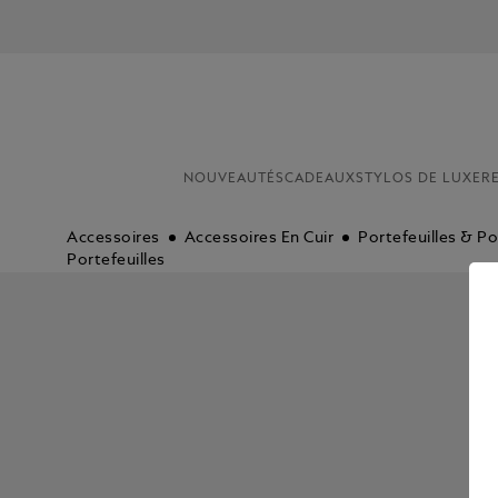
NOUVEAUTÉS
CADEAUX
STYLOS DE LUXE
R
Accessoires
Accessoires En Cuir
Portefeuilles & Po
Portefeuilles