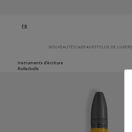
FR
NOUVEAUTÉS
CADEAUX
STYLOS DE LUXE
R
Instruments d'écriture
Rollerballs