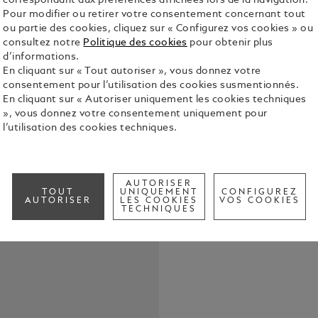
correspondant aux préférences affichées lors de la navigation.
Pour modifier ou retirer votre consentement concernant tout
ou partie des cookies, cliquez sur « Configurez vos cookies » ou
consultez notre
Politique des cookies
pour obtenir plus
d’informations.
Ferrari est
En cliquant sur « Tout autoriser », vous donnez votre
puissants, d
consentement pour l’utilisation des cookies susmentionnés.
des hommes l
En cliquant sur « Autoriser uniquement les cookies techniques
l’automobil
Voir tous le
», vous donnez votre consentement uniquement pour
débridée po
l’utilisation des cookies techniques.
son entrepri
qui perdure
Check a
Characters 
Call to
sa passion pour l
AUTORISER
des armoirie
TOUT
UNIQUEMENT
CONFIGUREZ
AUTORISER
LES COOKIES
VOS COOKIES
et de la co
TECHNIQUES
cette éditi
Ferrari, la 
Ferrari et d
gravées sur 
de l’atelier
Ferrari », e
Ferrari, son