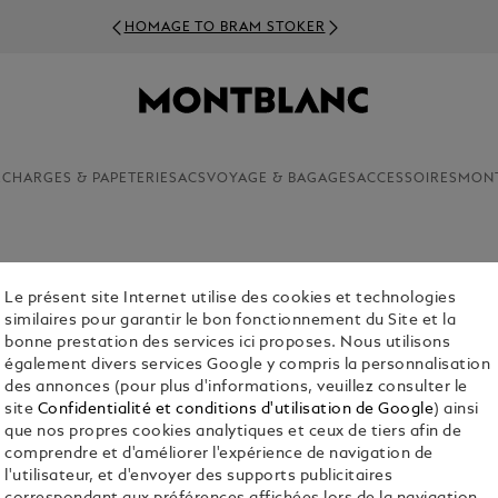
HOMAGE TO BRAM STOKER
ECHARGES & PAPETERIE
SACS
VOYAGE & BAGAGES
ACCESSOIRES
MON
Le présent site Internet utilise des cookies et technologies
ROLLERB
similaires pour garantir le bon fonctionnement du Site et la
FERRARI 
bonne prestation des services ici proposes. Nous utilisons
MODENA
également divers services Google y compris la personnalisation
des annonces (pour plus d'informations, veuillez consulter le
€ 1,190.00
site
Confidentialité et conditions d'utilisation de Google
) ainsi
que nos propres cookies analytiques et ceux de tiers afin de
comprendre et d'améliorer l'expérience de navigation de
l'utilisateur, et d'envoyer des supports publicitaires