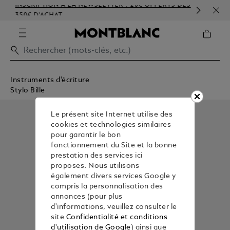
INSCRIPTION À LA NEWSLETTER : 20€ OFFERTS DÈS
PER
350€ D'ACHAT
GAU
Instruments d'écriture
Stylo Bille
Le présent site Internet utilise des
cookies et technologies similaires
pour garantir le bon
fonctionnement du Site et la bonne
prestation des services ici
proposes. Nous utilisons
également divers services Google y
compris la personnalisation des
annonces (pour plus
d'informations, veuillez consulter le
site
Confidentialité et conditions
d'utilisation de Google
) ainsi que