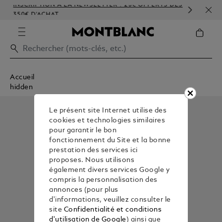
INSCRIPTION À LA NEWSLETTER : 20€ OFFERTS DÈS
PER
350€ D'ACHAT
GAU
Accueil
hidden
Le présent site Internet utilise des
cookies et technologies similaires
pour garantir le bon
fonctionnement du Site et la bonne
prestation des services ici
proposes. Nous utilisons
également divers services Google y
compris la personnalisation des
annonces (pour plus
d'informations, veuillez consulter le
site
Confidentialité et conditions
d'utilisation de Google
) ainsi que