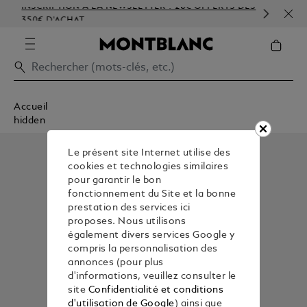
INSCRIPTION À LA NEWSLETTER : 20€ OFFERTS DÈS
PER
350€ D'ACHAT
GAU
Accueil
hidden
Le présent site Internet utilise des
cookies et technologies similaires
pour garantir le bon
fonctionnement du Site et la bonne
prestation des services ici
proposes. Nous utilisons
également divers services Google y
compris la personnalisation des
annonces (pour plus
d'informations, veuillez consulter le
site
Confidentialité et conditions
d'utilisation de Google
) ainsi que