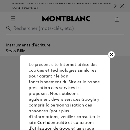
INSCRIPTION À LA NEWSLETTER : 20€ OFFERTS DÈS
PE
350€ D'ACHAT
GA
Instruments d'écriture
Stylo Bille
Le présent site Internet utilise des
cookies et technologies similaires
pour garantir le bon
fonctionnement du Site et la bonne
prestation des services ici
proposes. Nous utilisons
également divers services Google y
compris la personnalisation des
annonces (pour plus
d'informations, veuillez consulter le
site
Confidentialité et conditions
d'utilisation de Google
) ainsi que