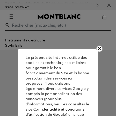
INSCRIPTION À LA NEWSLETTER : 20€ OFFERTS DÈS
PERS
350€ D'ACHAT
GAU
Instruments d'écriture
Stylo Bille
Le présent site Internet utilise des
cookies et technologies similaires
pour garantir le bon
fonctionnement du Site et la bonne
prestation des services ici
proposes. Nous utilisons
également divers services Google y
compris la personnalisation des
annonces (pour plus
d'informations, veuillez consulter le
site
Confidentialité et conditions
d'utilisation de Google
) ainsi que