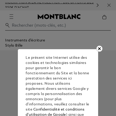
INSCRIPTION À LA NEWSLETTER : 20€ OFFERTS DÈS
PERS
350€ D'ACHAT
GAU
Instruments d'écriture
Stylo Bille
Le présent site Internet utilise des
cookies et technologies similaires
pour garantir le bon
fonctionnement du Site et la bonne
prestation des services ici
proposes. Nous utilisons
également divers services Google y
compris la personnalisation des
annonces (pour plus
d'informations, veuillez consulter le
site
Confidentialité et conditions
d'utilisation de Google
) ainsi que