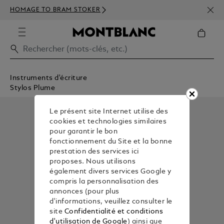
INSC
HOMAGE TO BRAM STOKER
350€
Instruments d'écriture
Stylos Plume
Le présent site Internet utilise des
cookies et technologies similaires
pour garantir le bon
fonctionnement du Site et la bonne
prestation des services ici
proposes. Nous utilisons
également divers services Google y
compris la personnalisation des
annonces (pour plus
d'informations, veuillez consulter le
site
Confidentialité et conditions
d'utilisation de Google
) ainsi que