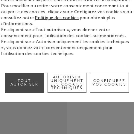
correspondant aux préférences affichées lors de la navigation.
Le High Art
Pour modifier ou retirer votre consentement concernant tout
Edition 333
ou partie des cookies, cliquez sur « Configurez vos cookies » ou
riche et est
consultez notre
Politique des cookies
pour obtenir plus
intimement l
d’informations.
Voir tous le
un esprit d
En cliquant sur « Tout autoriser », vous donnez votre
la nature. Le design de cet instrument d'écriture
consentement pour l’utilisation des cookies susmentionnés.
s'inspire av
En cliquant sur « Autoriser uniquement les cookies techniques
Call to
savoir-faire
», vous donnez votre consentement uniquement pour
la sous-cou
l’utilisation des cookies techniques.
squelettée 
un motif gé
évoque les 
confectionné
AUTORISER
TOUT
UNIQUEMENT
CONFIGUREZ
cuir, et fai
AUTORISER
LES COOKIES
VOS COOKIES
tortue, emb
TECHNIQUES
culture. Po
détails sup
protection t
renforçant a
synonyme de forc
libellule, 
fortune, la 