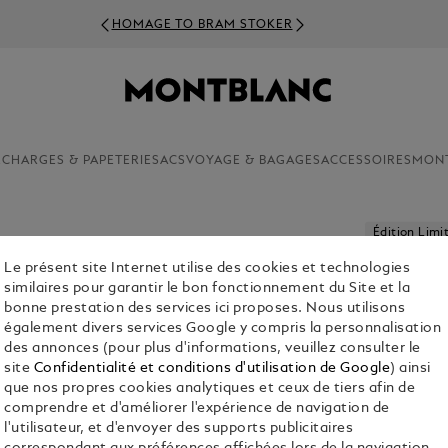
HOMAGE TO BRAM STOKER
ECHARGES & PAPETERIE
SACS
VOYAGE & BAGAGES
ACCESSOIRES
MON
Édition Limi
Le présent site Internet utilise des cookies et technologies
STYLO-P
similaires pour garantir le bon fonctionnement du Site et la
TO CRAF
bonne prestation des services ici proposes. Nous utilisons
également divers services Google y compris la personnalisation
des annonces (pour plus d'informations, veuillez consulter le
site
Confidentialité et conditions d'utilisation de Google
) ainsi
Co
que nos propres cookies analytiques et ceux de tiers afin de
comprendre et d'améliorer l'expérience de navigation de
l'utilisateur, et d'envoyer des supports publicitaires