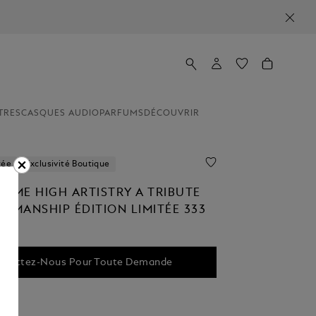
TRES
CASQUES AUDIO
PARFUMS
DÉCOUVRIR
tée
Exclusivité Boutique
LUME HIGH ARTISTRY A TRIBUTE
TSMANSHIP ÉDITION LIMITÉE 333
ntactez-Nous Pour Toute Demande