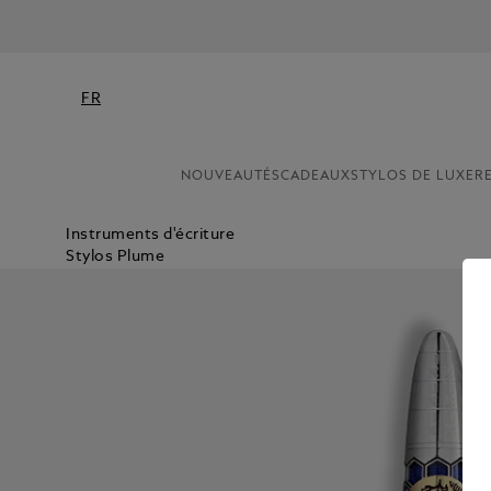
FR
NOUVEAUTÉS
CADEAUX
STYLOS DE LUXE
R
Instruments d'écriture
Stylos Plume