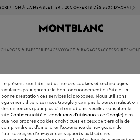
SCRIPTION À LA NEWSLETTER : 20€ OFFERTS DÈS 350€ D'ACHAT
ECHARGES & PAPETERIE
SACS
VOYAGE & BAGAGES
ACCESSOIRES
MON
Le présent site Internet utilise des cookies et technologies
BOÎTE À
similaires pour garantir le bon fonctionnement du Site et la
€ 1,100.00
bonne prestation des services ici proposes. Nous utilisons
également divers services Google y compris la personnalisation
des annonces (pour plus d'informations, veuillez consulter le
site
Confidentialité et conditions d'utilisation de Google
) ainsi
que nos propres cookies analytiques et ceux de tiers afin de
comprendre et d'améliorer l'expérience de navigation de
l'utilisateur, et d'envoyer des supports publicitaires