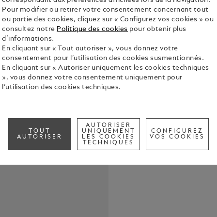
correspondant aux préférences affichées lors de la navigation.
Pour modifier ou retirer votre consentement concernant tout
ou partie des cookies, cliquez sur « Configurez vos cookies » ou
Conçue de m
consultez notre
Politique des cookies
pour obtenir plus
comporte de
d’informations.
instruments 
En cliquant sur « Tout autoriser », vous donnez votre
Associez-la
Voir tous le
consentement pour l’utilisation des cookies susmentionnés.
une touche r
En cliquant sur « Autoriser uniquement les cookies techniques
Dimensions 
», vous donnez votre consentement uniquement pour
Check a
l’utilisation des cookies techniques.
AUTORISER
TOUT
UNIQUEMENT
CONFIGUREZ
AUTORISER
LES COOKIES
VOS COOKIES
TECHNIQUES