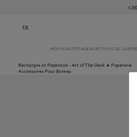
IN
FR
NOUVEAUTÉS
CADEAUX
STYLOS DE LUXE
R
Recharges et Papeterie - Art of The Desk
Papeterie
Accessoires Pour Bureau