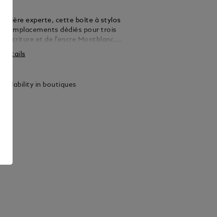
anière experte, cette boîte à stylos
s emplacements dédiés pour trois
d'écriture et de l'encre Montblanc.
 aux accessoires de bureau Montblanc pour
s détails
affinée et sophistiquée. Fabriqué en Italie.
: 260 x 90 x 120 mm.
vailability in boutiques