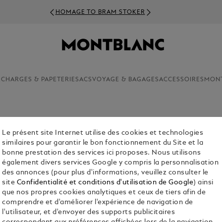
HOMAGE TO BRAM STOKER
ECHARGES & PAPETERIE
SACS
VOYAGE & BAGAGES
ACCESSOIRES
MON
Le présent site Internet utilise des cookies et technologies
similaires pour garantir le bon fonctionnement du Site et la
bonne prestation des services ici proposes. Nous utilisons
également divers services Google y compris la personnalisation
des annonces (pour plus d'informations, veuillez consulter le
site
Confidentialité et conditions d'utilisation de Google
) ainsi
mme
Parfums Femme
Collection
que nos propres cookies analytiques et ceux de tiers afin de
comprendre et d'améliorer l'expérience de navigation de
l'utilisateur, et d'envoyer des supports publicitaires