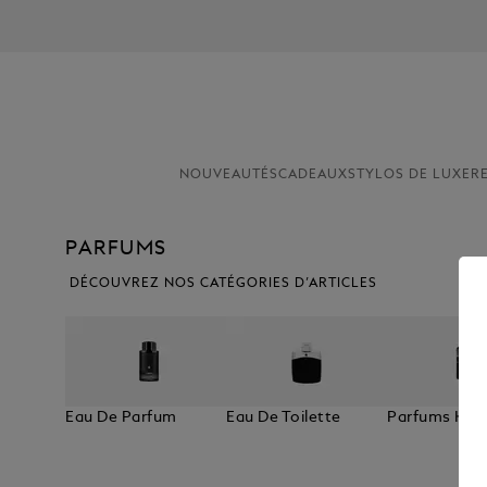
NOUVEAUTÉS
CADEAUX
STYLOS DE LUXE
R
PARFUMS
DÉCOUVREZ NOS CATÉGORIES D’ARTICLES
Eau De Parfum
Eau De Toilette
Parfums Ho