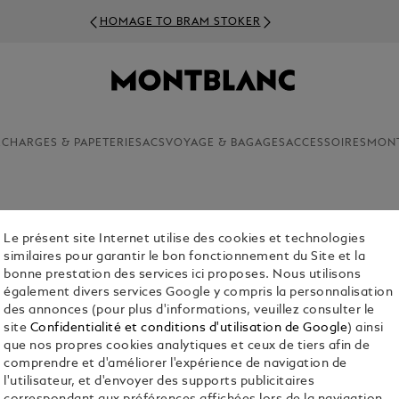
HOMAGE TO BRAM STOKER
ECHARGES & PAPETERIE
SACS
VOYAGE & BAGAGES
ACCESSOIRES
MON
S
Le présent site Internet utilise des cookies et technologies
similaires pour garantir le bon fonctionnement du Site et la
Il reflète à la fois votre sens des affaires et votre goût de l’aven
bonne prestation des services ici proposes. Nous utilisons
également divers services Google y compris la personnalisation
des annonces (pour plus d'informations, veuillez consulter le
site
Confidentialité et conditions d'utilisation de Google
) ainsi
que nos propres cookies analytiques et ceux de tiers afin de
comprendre et d'améliorer l'expérience de navigation de
l'utilisateur, et d'envoyer des supports publicitaires