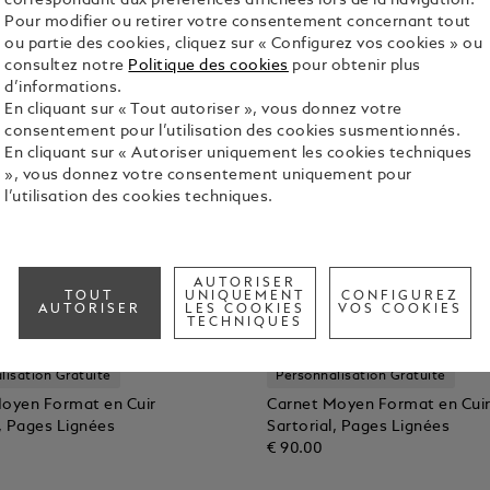
correspondant aux préférences affichées lors de la navigation.
Pour modifier ou retirer votre consentement concernant tout
ou partie des cookies, cliquez sur « Configurez vos cookies » ou
consultez notre
Politique des cookies
pour obtenir plus
d’informations.
En cliquant sur « Tout autoriser », vous donnez votre
consentement pour l’utilisation des cookies susmentionnés.
En cliquant sur « Autoriser uniquement les cookies techniques
», vous donnez votre consentement uniquement pour
l’utilisation des cookies techniques.
AUTORISER
TOUT
UNIQUEMENT
CONFIGUREZ
AUTORISER
LES COOKIES
VOS COOKIES
TECHNIQUES
lisation Gratuite
Personnalisation Gratuite
oyen Format en Cuir
Carnet Moyen Format en Cui
l, Pages Lignées
Sartorial, Pages Lignées
€ 90.00