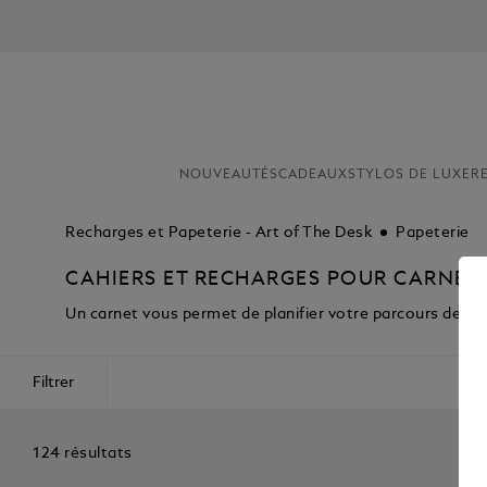
NOUVEAUTÉS
CADEAUX
STYLOS DE LUXE
R
Recharges et Papeterie - Art of The Desk
Papeterie
CAHIERS ET RECHARGES POUR CARNET
Un carnet vous permet de planifier votre parcours de vie. 
Filtrer
124 résultats