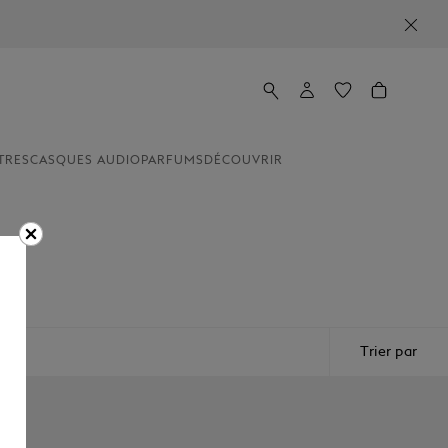
TRES
CASQUES AUDIO
PARFUMS
DÉCOUVRIR
ture.
Trier par