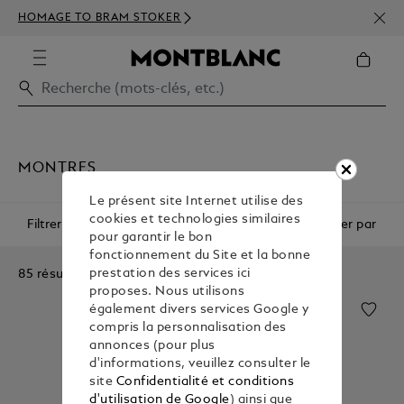
INSC
HOMAGE TO BRAM STOKER
350€
MONTRES
Le présent site Internet utilise des
cookies et technologies similaires
Filtrer
Trier par
pour garantir le bon
fonctionnement du Site et la bonne
85 résultats
prestation des services ici
proposes. Nous utilisons
également divers services Google y
compris la personnalisation des
annonces (pour plus
d'informations, veuillez consulter le
site
Confidentialité et conditions
d'utilisation de Google
) ainsi que