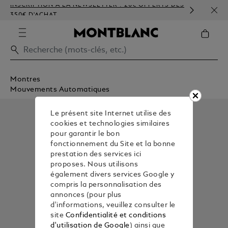
INSCRIPTION À LA NEWSLETTER : 20€ OFFERTS DÈS
PERS
350€ D'ACHAT
GAU
Montres
Mouvements Automatiques
Le présent site Internet utilise des
cookies et technologies similaires
pour garantir le bon
fonctionnement du Site et la bonne
prestation des services ici
proposes. Nous utilisons
également divers services Google y
compris la personnalisation des
annonces (pour plus
d'informations, veuillez consulter le
site
Confidentialité et conditions
d'utilisation de Google
) ainsi que