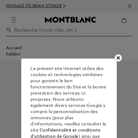
INSC
HOMAGE TO BRAM STOKER
350€
Accueil
hidden
Le présent site Internet utilise des
cookies et technologies similaires
pour garantir le bon
fonctionnement du Site et la bonne
prestation des services ici
proposes. Nous utilisons
également divers services Google y
compris la personnalisation des
annonces (pour plus
d'informations, veuillez consulter le
site
Confidentialité et conditions
d'utilisation de Google
) ainsi que